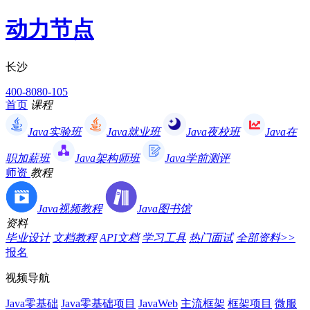
动力节点
长沙
400-8080-105
首页
课程
Java实验班
Java就业班
Java夜校班
Java在
职加薪班
Java架构师班
Java学前测评
师资
教程
Java视频教程
Java图书馆
资料
毕业设计
文档教程
API文档
学习工具
热门面试
全部资料>>
报名
视频导航
Java零基础
Java零基础项目
JavaWeb
主流框架
框架项目
微服