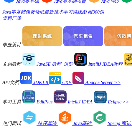
Java零基础
Java零基础项目
Java Web
Java零基础免费领取最新技术学习路线图 限300份
资料广场
毕业设计
文档教程
JavaSE 教程_进阶
IntelliJ IDEA教程
API文档
JDK1.8
CXF
Apache Server
>>
学习工具
EditPlus
IntelliJ IDEA
Eclipse
>>
热门面试
排序算法
Java基础
Spring 面试