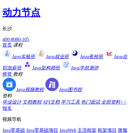
动力节点
长沙
400-8080-105
首页
课程
Java实验班
Java就业班
Java夜校班
Java在
职加薪班
Java架构师班
Java学前测评
师资
教程
Java视频教程
Java图书馆
资料
毕业设计
文档教程
API文档
学习工具
热门面试
全部资料>>
报名
视频导航
Java零基础
Java零基础项目
JavaWeb
主流框架
框架项目
微服