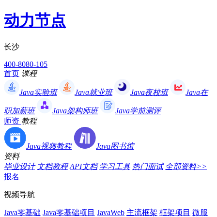
动力节点
长沙
400-8080-105
首页
课程
Java实验班
Java就业班
Java夜校班
Java在
职加薪班
Java架构师班
Java学前测评
师资
教程
Java视频教程
Java图书馆
资料
毕业设计
文档教程
API文档
学习工具
热门面试
全部资料>>
报名
视频导航
Java零基础
Java零基础项目
JavaWeb
主流框架
框架项目
微服