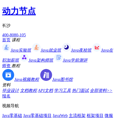
动力节点
长沙
400-8080-105
首页
课程
Java实验班
Java就业班
Java夜校班
Java在
职加薪班
Java架构师班
Java学前测评
师资
教程
Java视频教程
Java图书馆
资料
毕业设计
文档教程
API文档
学习工具
热门面试
全部资料>>
报名
视频导航
Java零基础
Java零基础项目
JavaWeb
主流框架
框架项目
微服