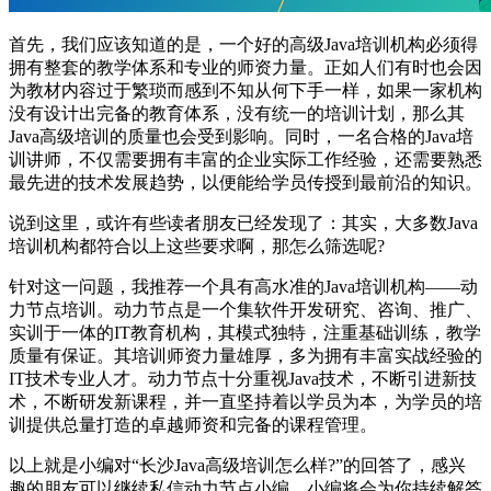
首先，我们应该知道的是，一个好的高级Java培训机构必须得
拥有整套的教学体系和专业的师资力量。正如人们有时也会因
为教材内容过于繁琐而感到不知从何下手一样，如果一家机构
没有设计出完备的教育体系，没有统一的培训计划，那么其
Java高级培训的质量也会受到影响。同时，一名合格的Java培
训讲师，不仅需要拥有丰富的企业实际工作经验，还需要熟悉
最先进的技术发展趋势，以便能给学员传授到最前沿的知识。
说到这里，或许有些读者朋友已经发现了：其实，大多数Java
培训机构都符合以上这些要求啊，那怎么筛选呢?
针对这一问题，我推荐一个具有高水准的Java培训机构——动
力节点培训。动力节点是一个集软件开发研究、咨询、推广、
实训于一体的IT教育机构，其模式独特，注重基础训练，教学
质量有保证。其培训师资力量雄厚，多为拥有丰富实战经验的
IT技术专业人才。动力节点十分重视Java技术，不断引进新技
术，不断研发新课程，并一直坚持着以学员为本，为学员的培
训提供总量打造的卓越师资和完备的课程管理。
以上就是小编对“长沙Java高级培训怎么样?”的回答了，感兴
趣的朋友可以继续私信动力节点小编，小编将会为你持续解答