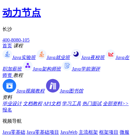
动力节点
长沙
400-8080-105
首页
课程
Java实验班
Java就业班
Java夜校班
Java在
职加薪班
Java架构师班
Java学前测评
师资
教程
Java视频教程
Java图书馆
资料
毕业设计
文档教程
API文档
学习工具
热门面试
全部资料>>
报名
视频导航
Java零基础
Java零基础项目
JavaWeb
主流框架
框架项目
微服