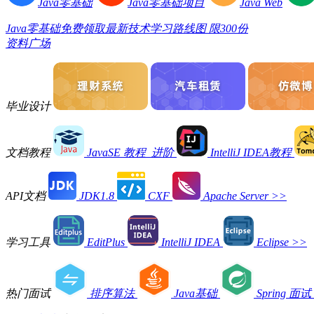
Java零基础
Java零基础项目
Java Web
Java零基础免费领取最新技术学习路线图 限300份
资料广场
毕业设计
文档教程
JavaSE 教程_进阶
IntelliJ IDEA教程
API文档
JDK1.8
CXF
Apache Server
>>
学习工具
EditPlus
IntelliJ IDEA
Eclipse
>>
热门面试
排序算法
Java基础
Spring 面试